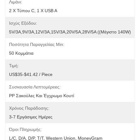
Λιμάνι:
2 X Τύπου C, 1 X USB A
Ισχύς Εξόδου:
5V/3A,9V/3A,12V/3A,15V/3A,20V/5A,28V/5A ((Μέγιστο 140W)
Ποσότητα Παραγγελίας Min:
50 Κομμάτια
Τιμή:
US$35-$41.42 / Piece
Συσκευασία Λεπτομέρειες:
PP Σακούλες Και Έγχρωμο Κουτί
Χρόνος Παράδοσης:
3-7 Εργάσιμες Ημέρες
Όροι Πληρωμής:
L/C, D/A, D/P, T/T, Western Union, MoneyGram