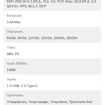
ΣΚΠ, PD3.1Κ.Κ.3.0Π.Δ., Π.Δ. 3.0, FCP, Άλλα, QC4.0Π.Δ. 2.0, 
QC4.0+, PPS, BC1.2, DCP
Εισαγωγή:
3.0A Max
Παραγωγή:
5V/3A, 9V/3A, 12V/3A, 15V/3A, 20V/5A, 28V/5A
Υλικό:
ABS, PC
Ισχύς Εξόδου:
140W
Λιμάνι:
1 X USB, 2 X Type-C
Προστασία:
Υπερφόρτιση, Υπερστροφές, Υπερτάσεις, Προστασία Από 