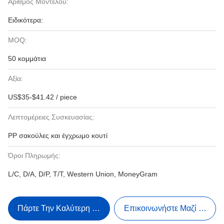
Αριθμός Μοντέλου:
Ειδικότερα:
MOQ:
50 κομμάτια
Αξία:
US$35-$41.42 / piece
Λεπτομέρειες Συσκευασίας:
PP σακούλες και έγχρωμο κουτί
Όροι Πληρωμής:
L/C, D/A, D/P, T/T, Western Union, MoneyGram
Πάρτε Την Καλύτερη Τιμή
Επικοινωνήστε Μαζί Μας