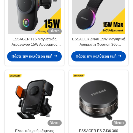
Βίντεο
ESSAGER T15 Μαγνητικός
ESSAGER ZN40 15W Μαγνητική
Αεραγωγού 15W Ασύρματος
Ασύρματη Φόρτιση 360
Φορτιστής Βάση Στήριξης Κινητού
Περιστροφής Βάση Στήριξης
Αυτοκινήτου
Τηλεφώνου Αυτοκινήτου
Πάρτε την καλύτερη τιμή
Πάρτε την καλύτερη τιμή
Βίντεο
Βίντεο
Ελαστικός ρυθμιζόμενος
ESSAGER ES-ZJ36 360