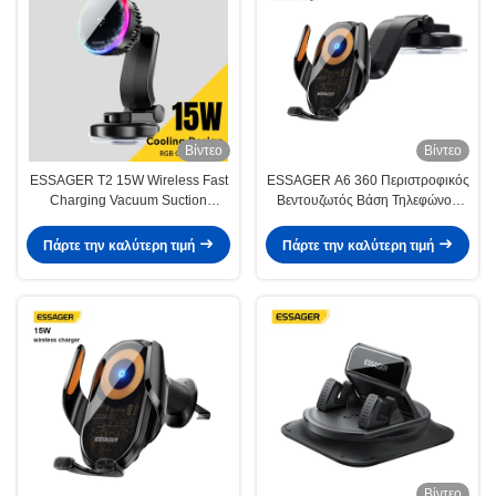
Βίντεο
Βίντεο
ESSAGER T2 15W Wireless Fast
ESSAGER A6 360 Περιστροφικός
Charging Vacuum Suction
Βεντουζωτός Βάση Τηλεφώνου
Magnetic Car Phone Holder 360
Αυτοκινήτου Ασύρματης
Rotation
Φόρτισης
Πάρτε την καλύτερη τιμή
Πάρτε την καλύτερη τιμή
Βίντεο