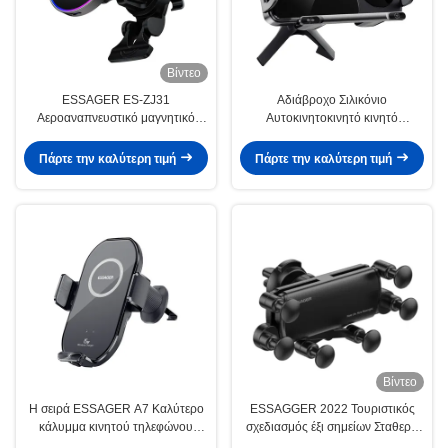
Βίντεο
ESSAGER ES-ZJ31
Αδιάβροχο Σιλικόνιο
Αεροαναπνευστικό μαγνητικό
Αυτοκινητοκινητό κινητό
κάλυμμα κινητού τηλεφώνου για
τηλέφωνο Mount ανθεκτικό στα
αυτοκίνητο
γρατζουνάκια 15W
Πάρτε την καλύτερη τιμή
Πάρτε την καλύτερη τιμή
Βίντεο
Η σειρά ESSAGER A7 Καλύτερο
ESSAGGER 2022 Τουριστικός
κάλυμμα κινητού τηλεφώνου
σχεδιασμός έξι σημείων Σταθερή
αυτοκινήτου
βαρύτητα αυτοκινήτου