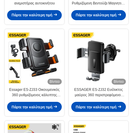
ανεμιστήρας αυτοκινήτου
Ρυθμιζόμενη Βεντούζα Μαγνητική
Βάση Στήριξης Κινητού
Αυτοκινήτου
Πάρτε την καλύτερη τιμή
Πάρτε την καλύτερη τιμή
Βίντεο
Βίντεο
Essager ES-ZJ33 Οικουμενικός
ESSAGER ES-ZJ32 Ευέλικτος
360 ρυθμιζόμενος κάλυπτης
μαύρος 360 περιστρεφόμενος
τηλεφώνου ποδηλάτου
αεραγωγός αυτοκινήτου
ποδηλάτου μοτοσυκλέτας με λαβή
Πάρτε την καλύτερη τιμή
Πάρτε την καλύτερη τιμή
και καθρέφτη οπίσθιας θέσης