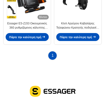
Βίντεο
Essager ES-ZJ33 Οικουμενικός
Κλιπ Αργύρου Καβαλάρης
360 ρυθμιζόμενος κάλυπτης
Τηλεφώνου Κρατητής ποδηλασίας
τηλεφώνου ποδηλάτου
Κρατητής για ποδήλατο /
ποδηλάτου μοτοσυκλέτας με λαβή
μοτοσυκλέτα
Πάρτε την καλύτερη τιμή
Πάρτε την καλύτερη τιμή
και καθρέφτη οπίσθιας θέσης
1