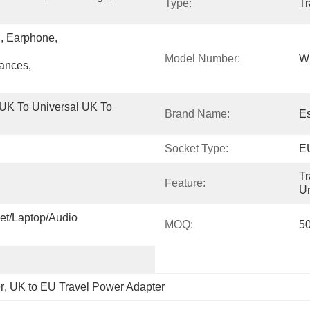
Type:
Tr
Earphone, 
Model Number:
W
ances, 
K To Universal UK To 
Brand Name:
E
Socket Type:
EU
Tr
Feature:
Un
t/Laptop/Audio 
MOQ:
5
r
, 
UK to EU Travel Power Adapter