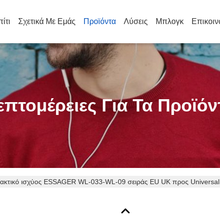
πίτι
Σχετικά Με Εμάς
Προϊόντα
Λύσεις
Μπλογκ
Επικοιν
επτομέρειες Για Τα Προϊόν
ακτικό ισχύος ESSAGER WL-033-WL-09 σειράς EU UK προς Universa