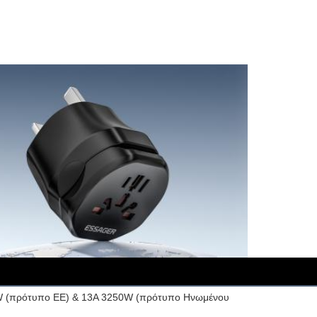
00W (πρότυπο ΕΕ) & 13A 3250W (πρότυπο Ηνωμένου