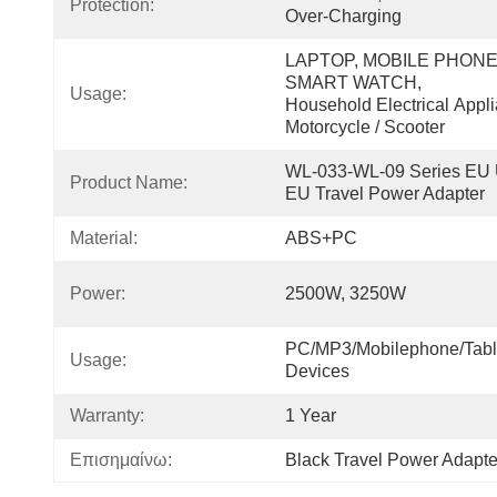
Protection:
Over-Charging
LAPTOP, MOBILE PHONE, 
SMART WATCH, 
Usage:
Household Electrical Appli
Motorcycle / Scooter
WL-033-WL-09 Series EU U
Product Name:
EU Travel Power Adapter
Material:
ABS+PC
Power:
2500W, 3250W
PC/MP3/Mobilephone/Table
Usage:
Devices
Warranty:
1 Year
Επισημαίνω:
Black Travel Power Adapte