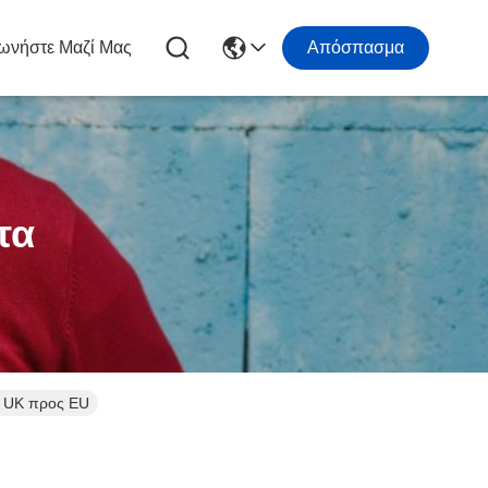
ωνήστε Μαζί Μας
Απόσπασμα
τα
l UK προς EU