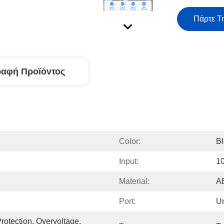
Πάρτε Τ
ραφή Προϊόντος
Color:
Bl
Input:
1
Material:
A
Port:
Un
rotection, Overvoltage, 