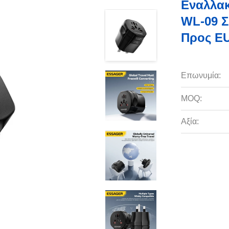
Εναλλακ
WL-09 Σ
Προς E
Επωνυμία:
MOQ:
Αξία: