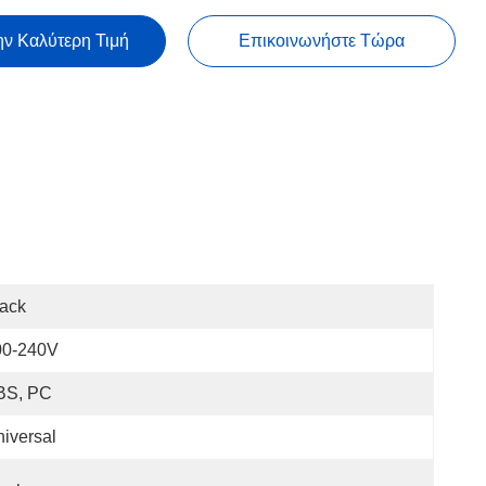
ην Καλύτερη Τιμή
Επικοινωνήστε Τώρα
ack
00-240V
BS, PC
iversal