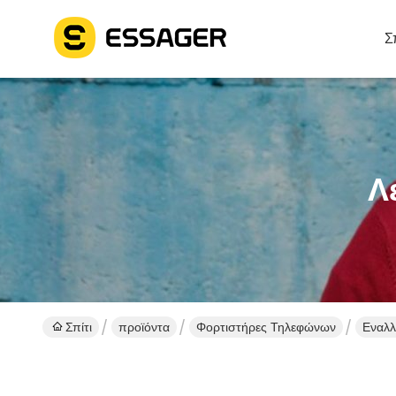
Σ
Λ
Σπίτι
προϊόντα
Φορτιστήρες Τηλεφώνων
Εναλλ