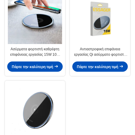
Ασύρματα φορτιστή καθρέφτη
Αντιαστροφική επιφάνεια
επιφάνειας εργασίας 15W 10W
εργασίας Qi ασύρματο φορτιστή
7.5W 5W Type-C φορτιστή
τηλεφώνου μαγνητικό 15W με 1m
διεπαφής
καλώδιο τύπου-C
Πάρτε την καλύτερη τιμή
Πάρτε την καλύτερη τιμή