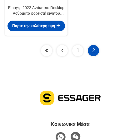
Εισάγερ 2022 Αντίκτυπο Desktop
Ασύρματο φορτιστή κινητού
τηλεφώνου Γρήγορο Qi Ασύρματο
φορτιστή 10W
Πάρτε την καλύτερη τιμή
1
2
Κοινωνικά Μέσα