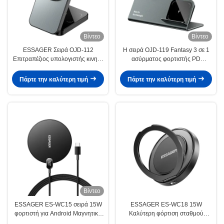
Βίντεο
Βίντεο
ESSAGER Σειρά OJD-112
Η σειρά OJD-119 Fantasy 3 σε 1
Επιτραπέζιος υπολογιστής κινητό
ασύρματος φορτιστής PD
τηλέφωνο ασύρματος σταθμός
Σταθμός φόρτισης τηλεφώνου και
φόρτισης OTP
ρολογιού
Πάρτε την καλύτερη τιμή
Πάρτε την καλύτερη τιμή
Βίντεο
ESSAGER ES-WC15 σειρά 15W
ESSAGER ES-WC18 15W
φορτιστή για Android Μαγνητικό
Καλύτερη φόρτιση σταθμού
ασύρματο φορτιστή
τηλεφώνου