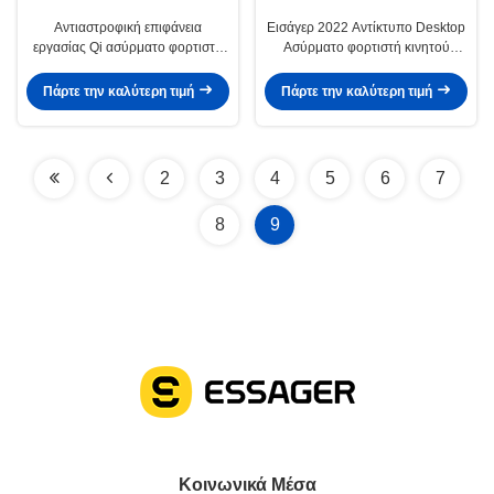
Αντιαστροφική επιφάνεια
Εισάγερ 2022 Αντίκτυπο Desktop
εργασίας Qi ασύρματο φορτιστή
Ασύρματο φορτιστή κινητού
τηλεφώνου μαγνητικό 15W με 1m
τηλεφώνου Γρήγορο Qi Ασύρματο
καλώδιο τύπου-C
φορτιστή 10W
Πάρτε την καλύτερη τιμή
Πάρτε την καλύτερη τιμή
2
3
4
5
6
7
8
9
Κοινωνικά Μέσα