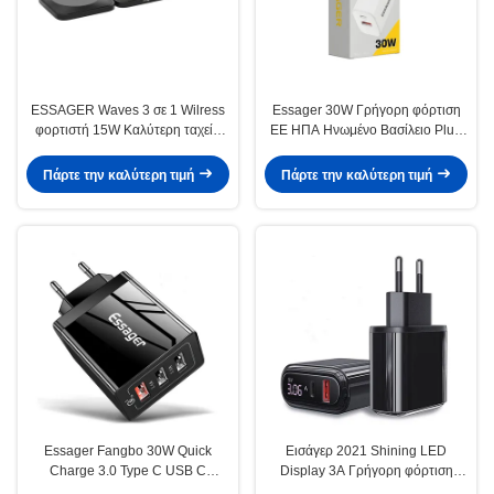
ESSAGER Waves 3 σε 1 Wilress
Essager 30W Γρήγορη φόρτιση
φορτιστή 15W Καλύτερη ταχεία
ΕΕ ΗΠΑ Ηνωμένο Βασίλειο Plug
φόρτιση ασύρματο φορτιστή
Γρήγορη φόρτιση στο τοίχωμα για
τηλεφώνου
κινητό τηλέφωνο Pad κινητό
Πάρτε την καλύτερη τιμή
Πάρτε την καλύτερη τιμή
τηλέφωνο
Essager Fangbo 30W Quick
Εισάγερ 2021 Shining LED
Charge 3.0 Type C USB C
Display 3A Γρήγορη φόρτιση
φορτιστή τηλεφώνου για iP
USB τύπου φορτιστή καλώδιο