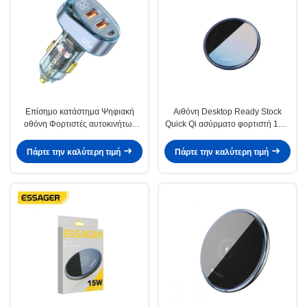
Επίσημο κατάστημα Ψηφιακή
Αιθόνη Desktop Ready Stock
οθόνη Φορτιστές αυτοκινήτων
Quick Qi ασύρματο φορτιστή 15W
125W Διαφανείς με 1 τύπου C 2
για 12 σειράς κινητά αξεσουάρ
USB-A
Πάρτε την καλύτερη τιμή
Πάρτε την καλύτερη τιμή