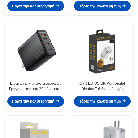
Samsung Xiaomi
USB PD QC3.0 φορτιστή κινητών
Πάρτε την καλύτερη τιμή
Πάρτε την καλύτερη τιμή
τηλεφώνων
Εισαγωγές κινητών τηλεφώνων
GaN EU US UK Port Digital
Γρήγορη φόρτιση 3C1A Φορητή
Display Ταξιδιωτική ισχύς
φόρτιση 120w
φορτιστή τηλεφώνου Γρήγορη
φόρτιση 33W με καλώδιο
Πάρτε την καλύτερη τιμή
Πάρτε την καλύτερη τιμή