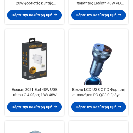
20W φορτιστές κινητής
ποιότητας Εισάκτη 48W PD
τηλεφωνίας USB τύπου C
Φορτιστή 4 θύρων Τάχος
καλώδιο φορτιστή USB 100-240V
Φορτιστή QC3.0 Τάχος Φορτιστή
Πάρτε την καλύτερη τιμή
Πάρτε την καλύτερη τιμή
PD Wall Charger
Ηνωμένο Βασίλειο US Adapter
Εισάκτη 2021 Earl 48W USB
Εικόνα LCD USB C PD Φορτιστή
τύπου C 4 θύρες 18W 48W
αυτοκινήτου PD QC3.0 Γρήγορη
γρήγορη φόρτιση Pd Wall
φόρτιση 36W
Charger για κινητό τηλέφωνο με
Πάρτε την καλύτερη τιμή
Πάρτε την καλύτερη τιμή
καλώδιο