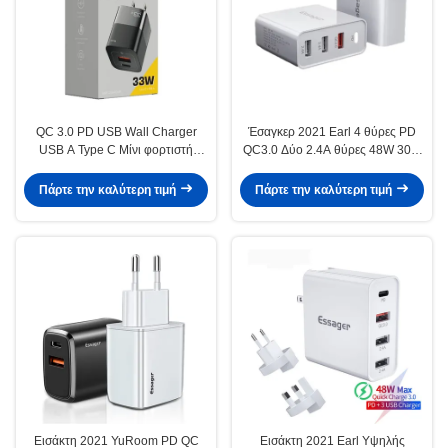
QC 3.0 PD USB Wall Charger
Έσαγκερ 2021 Earl 4 θύρες PD
USB A Type C Μίνι φορτιστή
QC3.0 Δύο 2.4A θύρες 48W 30W
ταξιδιωτικού τηλεφώνου 33W 5V
PD φορτιστή για τηλέφωνο
4A
Πάρτε την καλύτερη τιμή
Πάρτε την καλύτερη τιμή
Εισάκτη 2021 YuRoom PD QC
Εισάκτη 2021 Earl Υψηλής