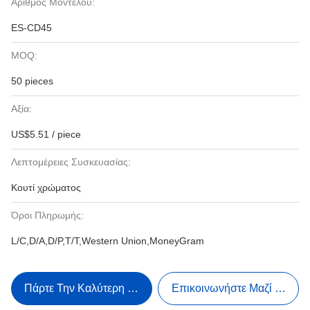
Αριθμός Μοντέλου:
ES-CD45
MOQ:
50 pieces
Αξία:
US$5.51 / piece
Λεπτομέρειες Συσκευασίας:
Κουτί χρώματος
Όροι Πληρωμής:
L/C,D/A,D/P,T/T,Western Union,MoneyGram
Πάρτε Την Καλύτερη Τιμή
Επικοινωνήστε Μαζί Μας