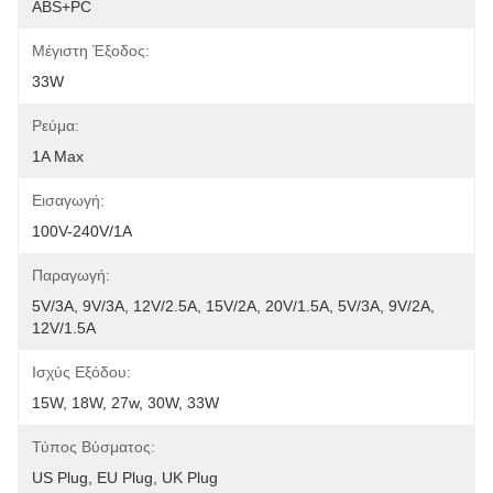
ABS+PC
Μέγιστη Έξοδος:
33W
Ρεύμα:
1A Max
Εισαγωγή:
100V-240V/1A
Παραγωγή:
5V/3A, 9V/3A, 12V/2.5A, 15V/2A, 20V/1.5A, 5V/3A, 9V/2A, 
12V/1.5A
Ισχύς Εξόδου:
15W, 18W, 27w, 30W, 33W
Τύπος Βύσματος:
US Plug, EU Plug, UK Plug