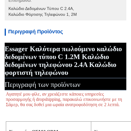
Επισημαίνω:
Καλώδιο Δεδομένων Τύπου C 2.4A
, 
Καλώδιο Φόρτισης Τηλεφώνου 1
, 
2M
Περιγραφή Προϊόντος
Essager Καλύτερα πωλούμενο καλώδιο
δεδομένων τύπου C 1.2M Καλώδιο
δεδομένων τηλεφώνου 2.4A Καλώδιο
φορτιστή τηλεφώνου
Περιγραφή των προϊόντων
Αγαπητέ μου φίλε, αν χρειάζεστε κάποιες υπηρεσίες 
προσαρμογής ή dropshipping, παρακαλώ επικοινωνήστε με τη 
Σάμερ, θα σας δοθεί μια ωραία ανατροφοδότηση σε 2 λεπτά.