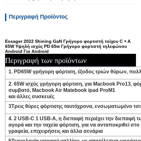
Περιγραφή Προϊόντος
Essager 2022 Shining GaN Γρήγορο φορτιστή τοίχου C + A
65W Υψηλή ισχύς PD 65w Γρήγορο φορτιστή τηλεφώνου
Android Για Android
Περιγραφή των προϊόντων
1. PD65W γρήγορη φόρτιση, έξοδος τριών θύρων, πολ
2. 65W ισχύς γρήγορη φόρτιση, για Macbook Pro13, φό
συμβατό, Macbook Air Matebook ipad ProM1
και άλλες συσκευές
3Τρεις θύρες φόρτισης ταυτόχρονα, ενσωματωμένο τσ
4. 2 USB-C 1 USB-A, η διεπαφή περιέχει την διεπαφή
αγορά και την ταχεία φόρτιση, για να ανταποκριθεί στο 
γραφεία, επιχειρήσεις και άλλα σενάρια
5Τεχνολογία νιτρικού γαλλίου, με αποτέλεσμα μικρότε