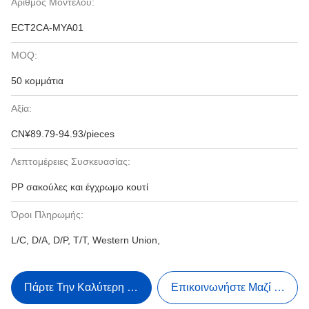
Αριθμός Μοντέλου:
ECT2CA-MYA01
MOQ:
50 κομμάτια
Αξία:
CN¥89.79-94.93/pieces
Λεπτομέρειες Συσκευασίας:
PP σακούλες και έγχρωμο κουτί
Όροι Πληρωμής:
L/C, D/A, D/P, T/T, Western Union,
Πάρτε Την Καλύτερη Τιμή
Επικοινωνήστε Μαζί Μας