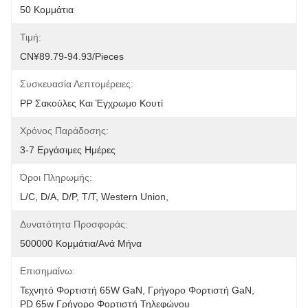
50 Κομμάτια
Τιμή:
CN¥89.79-94.93/pieces
Συσκευασία Λεπτομέρειες:
PP Σακούλες Και Έγχρωμο Κουτί
Χρόνος Παράδοσης:
3-7 Εργάσιμες Ημέρες
Όροι Πληρωμής:
L/C, D/A, D/P, T/T, Western Union, 
Δυνατότητα Προσφοράς:
500000 Κομμάτια/ανά Μήνα
Επισημαίνω:
Τεχνητό Φορτιστή 65W GaN
, 
Γρήγορο Φορτιστή GaN
, 
PD 65w Γρήγορο Φορτιστή Τηλεφώνου