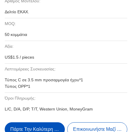
Αριθμός Μοντέλου:
Δελτίο ΕΚΑΧ.
MOQ:
50 κομμάτια
Αξία:
US$1.5 / pieces
Λεπτομέρειες Συσκευασίας:
Τύπος C σε 3.5 mm προσαρμογέα ήχου*1
Τύπος OPP*1
Όροι Πληρωμής:
L/C, D/A, D/P, T/T, Western Union, MoneyGram
Πάρτε Την Καλύτερη Τιμή
Επικοινωνήστε Μαζί Μας