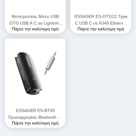
Μετατροπέας Micro USB
ESSAGER ES-OTG22 Type
OTG USB A C σε Lightning
C USB C σε RJ45 Ethernet
Πάρτε την καλύτερη τιμή
Πάρτε την καλύτερη τιμή
OTG Connector ESSAGER
Adapter 100 1000 Mbps
ES-OTG17
ESSAGER ES-BT09
Προσαρμογέας Bluetooth σε
Πάρτε την καλύτερη τιμή
Aux Θηλυκό 3.5mm 110mAh