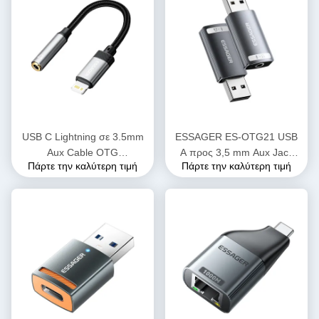
USB C Lightning σε 3.5mm
ESSAGER ES-OTG21 USB
Aux Cable OTG
A προς 3,5 mm Aux Jack
Πάρτε την καλύτερη τιμή
Πάρτε την καλύτερη τιμή
προσαρμογείς για κινητά
Ακουστικό προσαρμογέα
τηλέφωνα και tablet
Υποστήριξη ηχητικής κάρτας