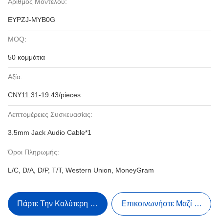
Αριθμός Μοντέλου:
EYPZJ-MYB0G
MOQ:
50 κομμάτια
Αξία:
CN¥11.31-19.43/pieces
Λεπτομέρειες Συσκευασίας:
3.5mm Jack Audio Cable*1
Όροι Πληρωμής:
L/C, D/A, D/P, T/T, Western Union, MoneyGram
Πάρτε Την Καλύτερη Τιμή
Επικοινωνήστε Μαζί Μας