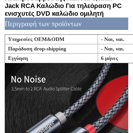
Jack RCA Καλώδιο Για τηλεόραση PC
ενισχυτές DVD καλώδιο ομιλητή
Περιγραφή των προϊόντων
Υπηρεσίες OEM&ODM
- Ναι, ναι.
Παράδοση drop-shipping
- Ναι, ναι.
Εγγύηση
6 μήνες