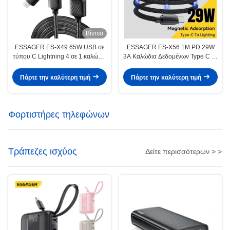
Βίντεο
ESSAGER ES-X49 65W USB σε
ESSAGER ES-X56 1M PD 29W
τύπου C Lightning 4 σε 1 καλώδιο
3A Καλώδια Δεδομένων Type C σε
δεδομένων φορτιστή για
L Μαγνητικής Φόρτισης για
τηλέφωνο φορητό υπολογιστή
iPhone
Πάρτε την καλύτερη τιμή
Πάρτε την καλύτερη τιμή
Φορτιστήρες τηλεφώνων
Τράπεζες ισχύος
Δείτε περισσότερων > >