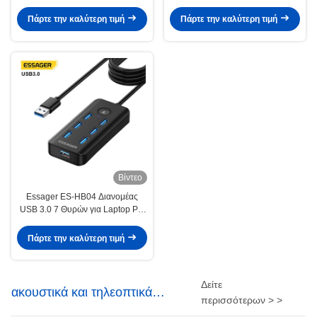
5Gbps 32GB κάρτα SD 10 θύρες
100W Γρήγορη φόρτιση για
επέκταση φορητού υπολογιστή
Πάρτε την καλύτερη τιμή
Πάρτε την καλύτερη τιμή
Βίντεο
Essager ES-HB04 Διανομέας
USB 3.0 7 Θυρών για Laptop PC
Μεταφορά Δεδομένων 5Gbps
Πάρτε την καλύτερη τιμή
Δείτε
ακουστικά και τηλεοπτικά
περισσότερων > >