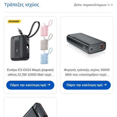
Τράπεζες ισχύος
Δείτε περισσότερων > >
Εισάγει ES-D024 Μικρή ψηφιακή
Φορητές τράπεζες ισχύος 30000
οθόνη 22,5W 10000 Mah ταχεία
MAh που υποστηρίζουν ταχεία
φόρτιση Power Bank
φόρτιση 22,5W
Ενσωματωμένη σε καλώδιο
Πάρτε την καλύτερη τιμή
Πάρτε την καλύτερη τιμή