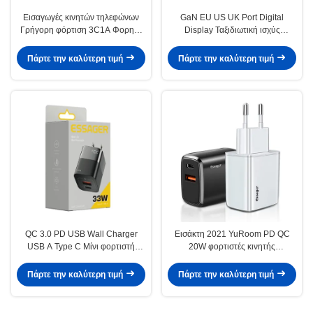
Εισαγωγές κινητών τηλεφώνων
GaN EU US UK Port Digital
Γρήγορη φόρτιση 3C1A Φορητή
Display Ταξιδιωτική ισχύς
φόρτιση 120w
φορτιστή τηλεφώνου Γρήγορη
φόρτιση 33W με καλώδιο
Πάρτε την καλύτερη τιμή
Πάρτε την καλύτερη τιμή
QC 3.0 PD USB Wall Charger
Εισάκτη 2021 YuRoom PD QC
USB A Type C Μίνι φορτιστή
20W φορτιστές κινητής
ταξιδιωτικού τηλεφώνου 33W 5V
τηλεφωνίας USB τύπου C
4A
καλώδιο φορτιστή USB 100-240V
Πάρτε την καλύτερη τιμή
Πάρτε την καλύτερη τιμή
PD Wall Charger