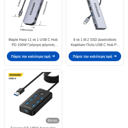
Maple Harp 11 σε 1 USB C Hub
8 σε 1 M.2 SSD Διασύνδεση
PD 100W Γρήγορη φόρτιση
Κεφάλαιο Πύλη USB C Hub PD
5Gbps 32GB κάρτα SD 10 θύρες
100W Γρήγορη φόρτιση για
επέκταση φορητού υπολογιστή
Πάρτε την καλύτερη τιμή
Πάρτε την καλύτερη τιμή
Βίντεο