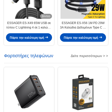
Βίντεο
ESSAGER ES-X49 65W USB σε
ESSAGER ES-X56 1M PD 29W
τύπου C Lightning 4 σε 1 καλώδιο
3A Καλώδια Δεδομένων Type C σε
δεδομένων φορτιστή για
L Μαγνητικής Φόρτισης για
τηλέφωνο φορητό υπολογιστή
iPhone
Πάρτε την καλύτερη τιμή
Πάρτε την καλύτερη τιμή
Φορτιστήρες τηλεφώνων
Δείτε περισσότερων > >