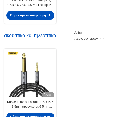
Essager ES-HB04 Διανομέας
USB 3.0 7 Θυρών για Laptop PC
Μεταφορά Δεδομένων 5Gbps
Πάρτε την καλύτερη τιμή
Δείτε
ακουστικά και τηλεοπτικά
περισσότερων > >
καλώδια
Βίντεο
Καλώδιο ήχου Essager ES-YP26
3.5mm αρσενικό σε 6.5mm
αρσενικό Jack για ηχεία, ενισχυτή,
κιθάρα, μίκτη