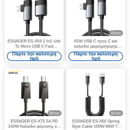
Βίντεο
ESSAGER ES-X59 2 In1 Usb
65W USB C προς C και
To Micro USB C Fast
καλώδιο μικρογρήγορης
Charging Cables 7A Pd
φόρτισης 1M 2M 480Mbps
Πάρτε την καλύτερη
Πάρτε την καλύτερη
100W
Μεταφορά δεδομένων
τιμή
τιμή
Βίντεο
Βίντεο
ESSAGER ES-X75 5A PD
ESSAGER ES-X66 Spring
240W Καλώδιο φόρτισης και
Style Cable 100W 88W 7A