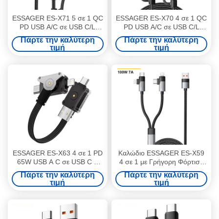
ESSAGER ES-X71 5 σε 1 QC
ESSAGER ES-X70 4 σε 1 QC
PD USB A/C σε USB C/L
PD USB A/C σε USB C/L
Smart Watch Καλώδιο
Καλώδιο φόρτισης
Πάρτε την καλύτερη
Πάρτε την καλύτερη
φόρτισης δεδομένων
δεδομένων
τιμή
τιμή
ESSAGER ES-X63 4 σε 1 PD
Καλώδιο ESSAGER ES-X59
65W USB A C σε USB C L
4 σε 1 με Γρήγορη Φόρτιση
Καλώδιο Φόρτισης
100W, Υψηλό Ρεύμα 7A και
Πάρτε την καλύτερη
Πάρτε την καλύτερη
Δεδομένων
Μεταφορά Δεδομένων USB
τιμή
τιμή
2.0 480Mbps για Πολλαπλές
Συσκευές