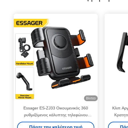
Βίντεο
Essager ES-ZJ33 Οικουμενικός 360
Κλιπ Αρ
ρυθμιζόμενος κάλυπτης τηλεφώνου
Κρατητ
ποδηλάτου ποδηλάτου μοτοσυκλέτας με
π
Πάρτε την καλύτερη τιμή
Πάρ