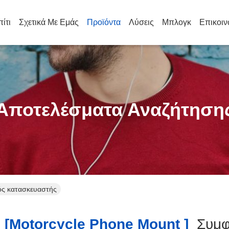
πίτι
Σχετικά Με Εμάς
Προϊόντα
Λύσεις
Μπλογκ
Επικοιν
Αποτελέσματα Αναζήτηση
ός κατασκευαστής
[motorcycle Phone Mount ]
Συμφ