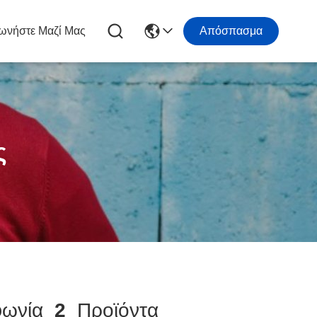
ωνήστε Μαζί Μας
Απόσπασμα
ς
ωνία
2
Προϊόντα