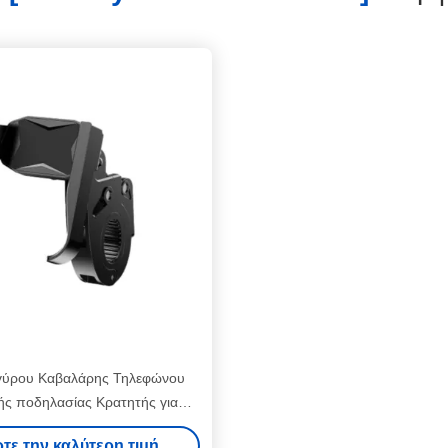
γύρου Καβαλάρης Τηλεφώνου
ής ποδηλασίας Κρατητής για
οδήλατο / μοτοσυκλέτα
τε την καλύτερη τιμή