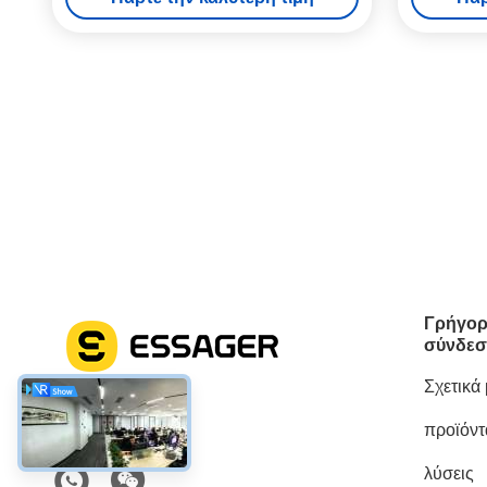
λαβή και καθρέφτη οπίσθιας θέσης
Γρήγορ
σύνδεσ
Σχετικά
προϊόντ
Κοινωνικά Μέσα
λύσεις