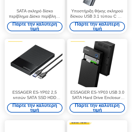
SATA σκληρό δίσκο
Υποστήριξη θήκης σκληρού
περίβλημα Δίσκο περίβλημα
δίσκου USB 3.1 τύπου C M.2
Διαφανές 2,5 ιντσών
SATA M.2 NVME PCIe
Πάρτε την καλύτερη
Πάρτε την καλύτερη
τιμή
τιμή
ESSAGER ES-YP02 2,5
ESSAGER ES-YP03 USB 3.0
ιντσών SATA SSD HDD
SATA Hard Drive Enclosure
Εξωτερικό σκληρό δίσκο
με ταχύτητα 5Gbps Διπλό
Πάρτε την καλύτερη
Πάρτε την καλύτερη
περιβλήμα με ταχύτητα
πρωτόκολλο Boost και
τιμή
τιμή
5Gbps USB 3.0 και διπλό
ευρέως συμβατό με 2,5 3,5
πρωτόκολλο Boost
ιντσών HDD SSD