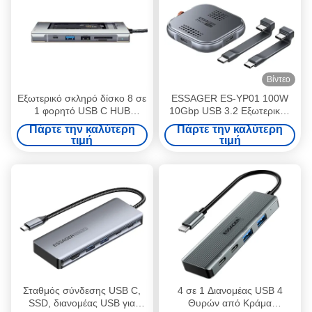
Βίντεο
Εξωτερικό σκληρό δίσκο 8 σε
ESSAGER ES-YP01 100W
1 φορητό USB C HUB
10Gbp USB 3.2 Εξωτερικός
10Gbps για M.2 PCIe NVMe
σκληρός δίσκος Αλουμινίου
Πάρτε την καλύτερη
Πάρτε την καλύτερη
και SATA SSD
τύπου C Μαγνητικός Nvme
τιμή
τιμή
2230 M.2 SSD HDD
περιβλήμα
Σταθμός σύνδεσης USB C,
4 σε 1 Διανομέας USB 4
SSD, διανομέας USB για
Θυρών από Κράμα