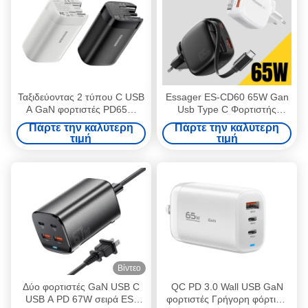
Ταξιδεύοντας 2 τύπου C USB
Essager ES-CD60 65W Gan
A GaN φορτιστές PD65W
Usb Type C Φορτιστής
Γρήγορη φόρτιση 65W
Τηλεφώνου Laptop Γρήγορης
Πάρτε την καλύτερη
Πάρτε την καλύτερη
Φόρτισης Με Αναδιπλούμενο
τιμή
τιμή
Καλώδιο
Βίντεο
Δύο φορτιστές GaN USB C
QC PD 3.0 Wall USB GaN
USB A PD 67W σειρά ES-
φορτιστές Γρήγορη φόρτιση