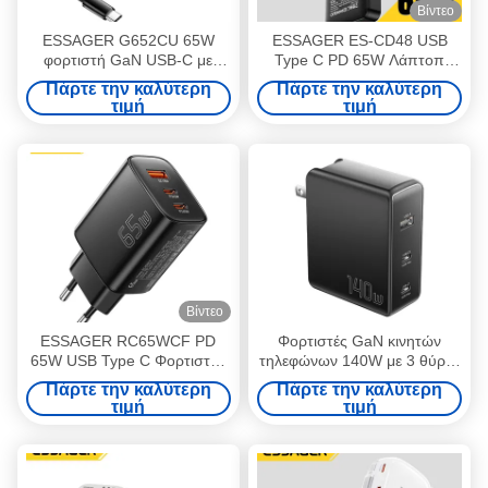
Βίντεο
ESSAGER G652CU 65W
ESSAGER ES-CD48 USB
φορτιστή GaN USB-C με
Type C PD 65W Λάπτοπ
λειτουργία PPS
Γρήγορη φόρτιση Gan Ultra
Πάρτε την καλύτερη
Πάρτε την καλύτερη
Thin Slim
τιμή
τιμή
Βίντεο
ESSAGER RC65WCF PD
Φορτιστές GaN κινητών
65W USB Type C Φορτιστής
τηλεφώνων 140W με 3 θύρες
Τηλεφώνου Gan 3 Θυρών 2C
σε 1 USB A 2 τύπου C PST-
Πάρτε την καλύτερη
Πάρτε την καλύτερη
1A
140C2A-LB-GAN σειράς
τιμή
τιμή