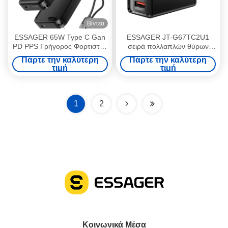
Βίντεο
ESSAGER 65W Type C Gan
ESSAGER JT-G67TC2U1
PD PPS Γρήγορος Φορτιστής
σειρά πολλαπλών θύρων
Με 5000Mah Ασύρματο
GaN τοίχωμα φορτιστή 67W
Πάρτε την καλύτερη
Πάρτε την καλύτερη
Power Bank Και 20W Usb C
τιμή
τιμή
Καλώδιο
1
2
Κοινωνικά Μέσα