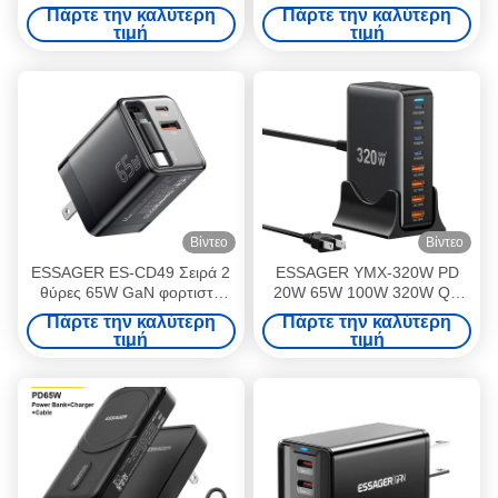
CD35
5V / 3A ΗΠΑ / ΕΕ / Ηνωμένο
Πάρτε την καλύτερη
Πάρτε την καλύτερη
Βασίλειο Για τηλέφωνο
τιμή
τιμή
Βίντεο
Βίντεο
ESSAGER ES-CD49 Σειρά 2
ESSAGER YMX-320W PD
θύρες 65W GaN φορτιστή
20W 65W 100W 320W QC
USB Wall Adapter
18W 8 θύρες USB-C USB-A
Πάρτε την καλύτερη
Πάρτε την καλύτερη
GaN γρήγορη φόρτιση
τιμή
τιμή