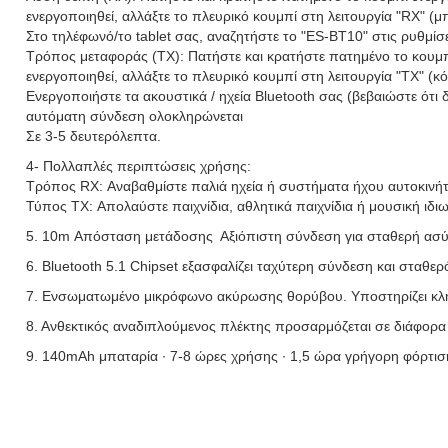
ενεργοποιηθεί, αλλάξτε το πλευρικό κουμπί στη λειτουργία "RX" (
Στο τηλέφωνό/το tablet σας, αναζητήστε το "ES-BT10" στις ρυθμίσε
Τρόπος μεταφοράς (TX): Πατήστε και κρατήστε πατημένο το κουμπ
ενεργοποιηθεί, αλλάξτε το πλευρικό κουμπί στη λειτουργία "TX" (κ
Ενεργοποιήστε τα ακουστικά / ηχεία Bluetooth σας (βεβαιώστε ότι 
αυτόματη σύνδεση ολοκληρώνεται
Σε 3-5 δευτερόλεπτα.
4- Πολλαπλές περιπτώσεις χρήσης:
Τρόπος RX: Αναβαθμίστε παλιά ηχεία ή συστήματα ήχου αυτοκινήτ
Τύπος TX: Απολαύστε παιχνίδια, αθλητικά παιχνίδια ή μουσική ιδιω
5. 10m Απόσταση μετάδοσης ️ Αξιόπιστη σύνδεση για σταθερή ασύ
6. Bluetooth 5.1 Chipset εξασφαλίζει ταχύτερη σύνδεση και σταθερ
7. Ενσωματωμένο μικρόφωνο ακύρωσης θορύβου. Υποστηρίζει κλή
8. Ανθεκτικός αναδιπλούμενος πλέκτης προσαρμόζεται σε διάφορα 
9. 140mAh μπαταρία ∙ 7-8 ώρες χρήσης ∙ 1,5 ώρα γρήγορη φόρτιση