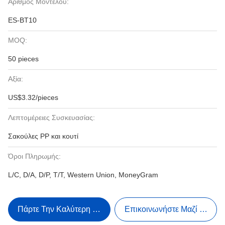
Αριθμός Μοντέλου:
ES-BT10
MOQ:
50 pieces
Αξία:
US$3.32/pieces
Λεπτομέρειες Συσκευασίας:
Σακούλες PP και κουτί
Όροι Πληρωμής:
L/C, D/A, D/P, T/T, Western Union, MoneyGram
Πάρτε Την Καλύτερη Τιμή
Επικοινωνήστε Μαζί Μας