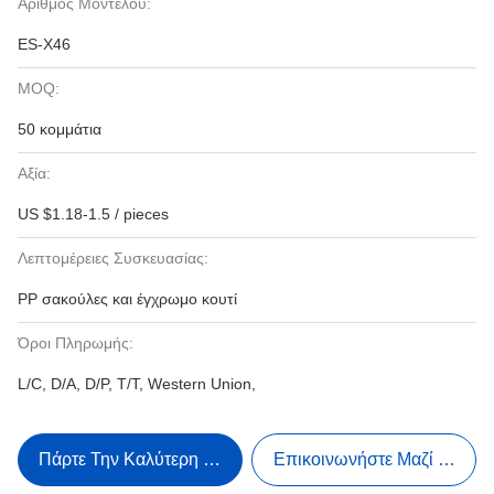
Αριθμός Μοντέλου:
ES-X46
MOQ:
50 κομμάτια
Αξία:
US $1.18-1.5 / pieces
Λεπτομέρειες Συσκευασίας:
PP σακούλες και έγχρωμο κουτί
Όροι Πληρωμής:
L/C, D/A, D/P, T/T, Western Union,
Πάρτε Την Καλύτερη Τιμή
Επικοινωνήστε Μαζί Μας