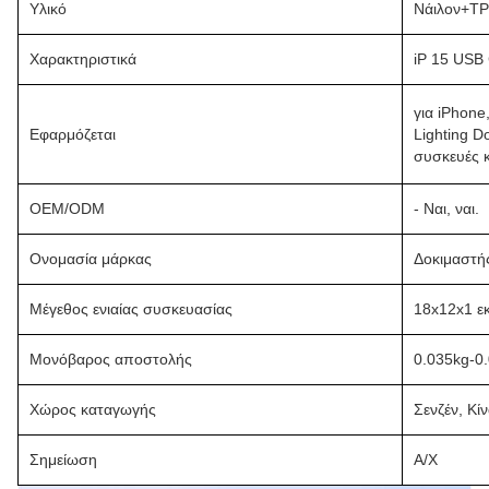
Υλικό
Νάιλον+T
Χαρακτηριστικά
iP 15 USB 
για iPhone,
Εφαρμόζεται
Lighting D
συσκευές 
OEM/ODM
- Ναι, ναι.
Ονομασία μάρκας
Δοκιμαστή
Μέγεθος ενιαίας συσκευασίας
18x12x1 ε
Μονόβαρος αποστολής
0.035kg-0.
Χώρος καταγωγής
Σενζέν, Κί
Σημείωση
Α/Χ