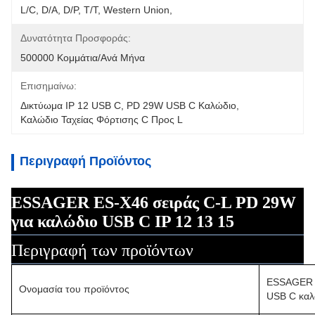
L/C, D/A, D/P, T/T, Western Union, 
Δυνατότητα Προσφοράς:
500000 Κομμάτια/ανά Μήνα
Επισημαίνω:
Δικτύωμα IP 12 USB C
, 
PD 29W USB C Καλώδιο
, 
Καλώδιο Ταχείας Φόρτισης C Προς L
Περιγραφή Προϊόντος
ESSAGER ES-X46 σειράς C-L PD 29W
για καλώδιο USB C IP 12 13 15
Περιγραφή των προϊόντων
ESSAGER E
Ονομασία του προϊόντος
USB C καλ