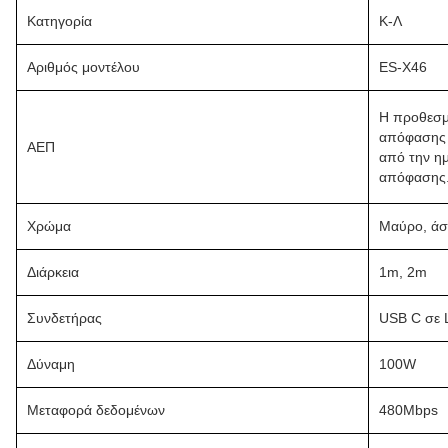
Κατηγορία
Κ-Λ
Αριθμός μοντέλου
ES-X46
Η προθεσμ
απόφασης δ
ΑΕΠ
από την η
απόφασης
Χρώμα
Μαύρο, άσ
Διάρκεια
1m, 2m
Συνδετήρας
USB C σε L
Δύναμη
100W
Μεταφορά δεδομένων
480Mbps